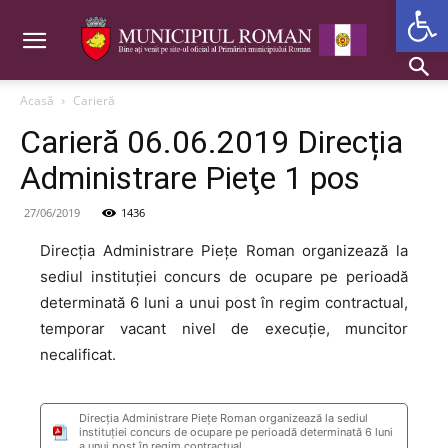
Deschide b
Acasă
Carieră
Carieră 06.06.2019 Direcția
Administrare Pieţe 1 pos
27/06/2019
1436
Direcția Administrare Pieţe Roman organizează la
sediul instituției concurs de ocupare pe perioadă
determinată 6 luni a unui post în regim contractual,
temporar vacant nivel de execuţie, muncitor
necalificat.
Direcția Administrare Pieţe Roman organizează la sediul
instituției concurs de ocupare pe perioadă determinată 6 luni
a unui post în regim contractual,