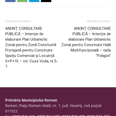
Articolul precedent
Articolul următor
ANUNȚ CONSULTARE
ANUNȚ CONSULTARE
PUBLICĂ – Intenţie de
PUBLICĂ – Intenţie de
elaborare Plan Urbanistic
elaborare Plan Urbanistic
Zonal pentru Zonă Construită
Zonal pentru Construire Hală
Protejată pentru Construire
Multifuncțională – tarla
Spațiu Comercial și Locuință
“Poligon”
S+P+1E – str. Cuza Voda, nr.5-
7
Primăria Municipiului Roman
Roman, Piaţa Roman-Vodă, nr. 1, jud. Neamţ, cod poştal
611022