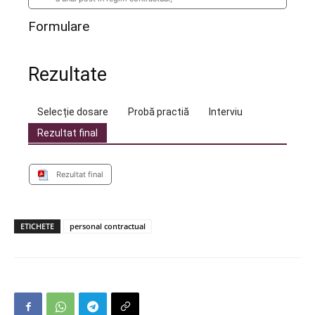
Formulare
Rezultate
Selecție dosare
Probă practiă
Interviu
Rezultat final
Rezultat final
ETICHETE
personal contractual