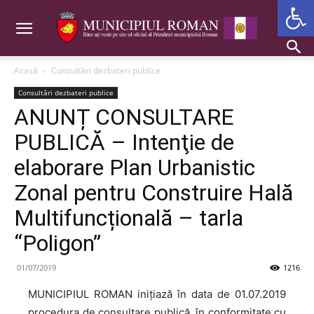
Deschide b
Acasă
Consultări dezbateri publice
Consultări dezbateri publice
ANUNȚ CONSULTARE
PUBLICĂ – Intenţie de
elaborare Plan Urbanistic
Zonal pentru Construire Hală
Multifuncțională – tarla
“Poligon”
01/07/2019
1216
MUNICIPIUL ROMAN inițiază în data de 01.07.2019
procedura de consultare publică, în conformitate cu