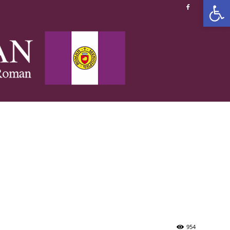
Deschide b
954