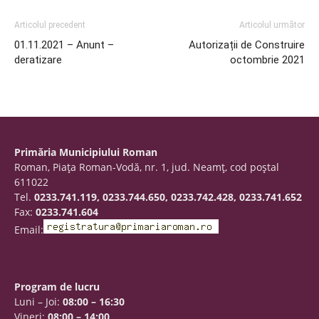
Articolul precedent
Articolul următor
01.11.2021 – Anunt –
Autorizații de Construire
deratizare
octombrie 2021
Primăria Municipiului Roman
Roman, Piaţa Roman-Vodă, nr. 1, jud. Neamţ, cod poştal
611022
Tel.
0233.741.119, 0233.744.650, 0233.742.428, 0233.741.652
Fax:
0233.741.604
Email:
Program de lucru
Luni – Joi:
08:00 – 16:30
Vineri:
08:00 – 14:00