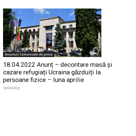
Anunturi Comunicate de presa
18.04.2022 Anunț – decontare masă și
cazare refugiați Ucraina găzduiți la
persoane fizice – luna aprilie
18/04/2022