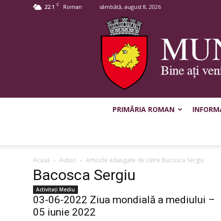
C
22.1
sâmbătă, august 8, 2026
Roman
PRIMĂRIA ROMAN
INFORMA
Acasă
Autori
Articole adaugate de către Bacosca Sergiu
Bacosca Sergiu
Activitaţi Mediu
03-06-2022 Ziua mondială a mediului –
05 iunie 2022