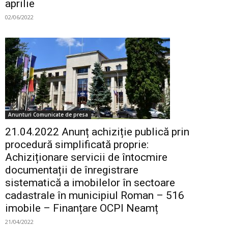
aprilie
02/06/2022
Anunturi Comunicate de presa
21.04.2022 Anunț achiziție publică prin
procedură simplificată proprie:
Achiziționare servicii de întocmire
documentații de înregistrare
sistematică a imobilelor în sectoare
cadastrale în municipiul Roman – 516
imobile – Finanțare OCPI Neamț
21/04/2022