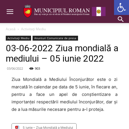
Deschide b
Acasă
Activitaţi Mediu
Activitaţi Mediu
Anunturi Comunicate de presa
03-06-2022 Ziua mondială a
mediului – 05 iunie 2022
03/06/2022
903
Ziua Mondială a Mediului Înconjurător este o zi
marcată în calendar pe data de 5 iunie, în fiecare an,
pentru a face un apel de conștientizare a
importanței respectării mediului înconjurător, dar și
de a lua măsurile necesare pentru a-l proteja.
5 iunie – Ziua Mondială a Mediului