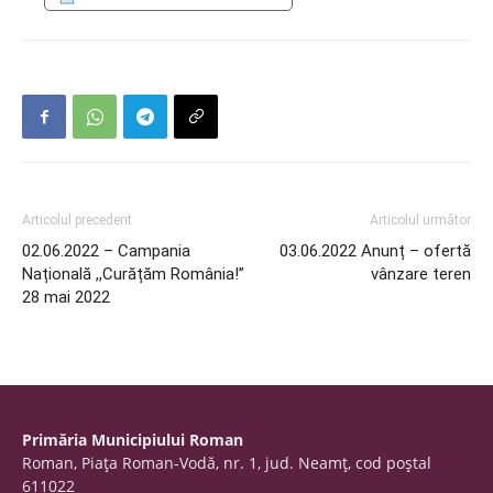
Articolul precedent
Articolul următor
02.06.2022 – Campania
03.06.2022 Anunț – ofertă
Națională ,,Curățăm România!”
vânzare teren
28 mai 2022
Primăria Municipiului Roman
Roman, Piaţa Roman-Vodă, nr. 1, jud. Neamţ, cod poştal
611022