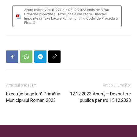
Anunţ colectiv nr. 91274 din 08.12.2023 emis de Birou
Urmărire Impozite şi Taxe Locale din cadrul Direcţiei
Impozite şi Taxe Locale Roman privind Codul de Procedură
Fiscală
Articolul precedent
Articolul următor
Execuție bugetară Primăria
12.12.2023 Anunț – Dezbatere
Municipiului Roman 2023
publica pentru 15.12.2023