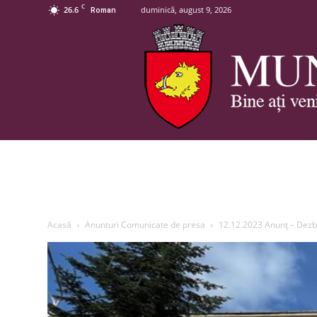
C
26.6
duminică, august 9, 2026
Roman
Acasă
Anunturi Comunicate de presa
12.12.2023 Anunț – Dezb