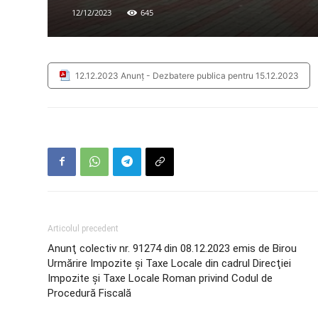
12/12/2023
645
12.12.2023 Anunț - Dezbatere publica pentru 15.12.2023
Articolul precedent
Anunţ colectiv nr. 91274 din 08.12.2023 emis de Birou
Urmărire Impozite şi Taxe Locale din cadrul Direcţiei
Impozite şi Taxe Locale Roman privind Codul de
Procedură Fiscală