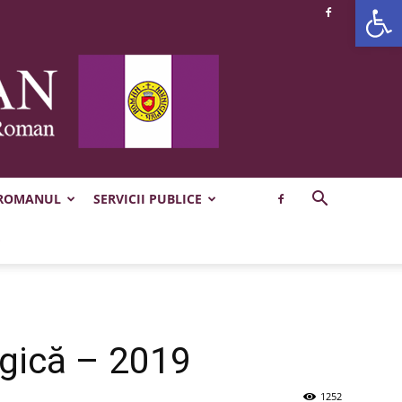
Deschide b
 ROMANUL
SERVICII PUBLICE
ogică – 2019
1252