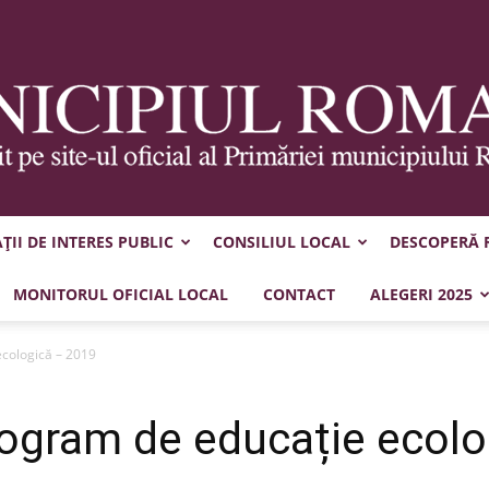
II DE INTERES PUBLIC
CONSILIUL LOCAL
DESCOPERĂ
Municipiul
MONITORUL OFICIAL LOCAL
CONTACT
ALEGERI 2025
ecologică – 2019
rogram de educație ecol
Roman