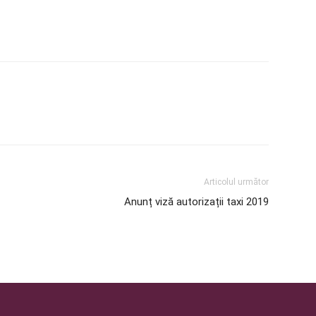
Articolul următor
Anunț viză autorizații taxi 2019