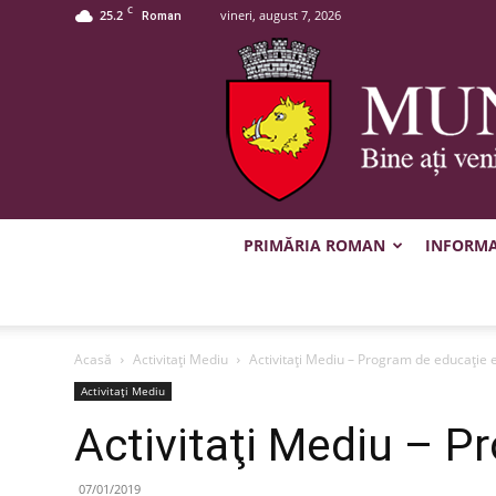
C
25.2
vineri, august 7, 2026
Roman
PRIMĂRIA ROMAN
INFORMAȚ
Acasă
Activitaţi Mediu
Activitaţi Mediu – Program de educație 
Activitaţi Mediu
Activitaţi Mediu – P
07/01/2019