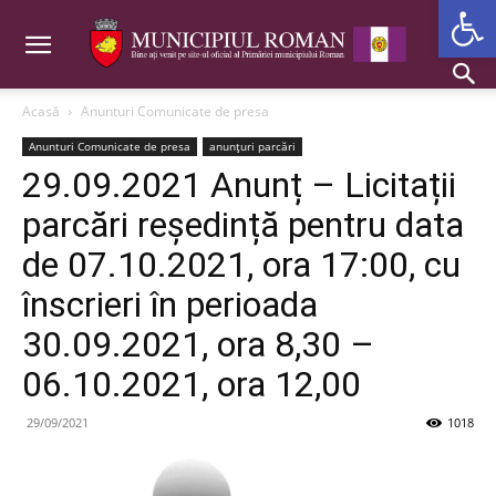
Deschide b
Acasă
Anunturi Comunicate de presa
Anunturi Comunicate de presa
anunțuri parcări
29.09.2021 Anunț – Licitații
parcări reședință pentru data
de 07.10.2021, ora 17:00, cu
înscrieri în perioada
30.09.2021, ora 8,30 –
06.10.2021, ora 12,00
29/09/2021
1018