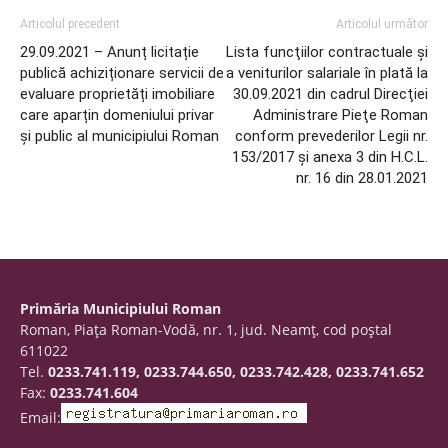
Articolul precedent
Articolul următor
29.09.2021 – Anunț licitație
Lista funcţiilor contractuale şi
publică achiziționare servicii de
a veniturilor salariale în plată la
evaluare proprietăți imobiliare
30.09.2021 din cadrul Direcţiei
care aparțin domeniului privar
Administrare Pieţe Roman
și public al municipiului Roman
conform prevederilor Legii nr.
153/2017 şi anexa 3 din H.C.L.
nr. 16 din 28.01.2021
Primăria Municipiului Roman
Roman, Piaţa Roman-Vodă, nr. 1, jud. Neamţ, cod poştal
611022
Tel.
0233.741.119, 0233.744.650, 0233.742.428, 0233.741.652
Fax:
0233.741.604
Email: