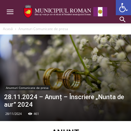
Deschide b
Acasă
Anunturi Comunicate de presa
Anunturi Comunicate de presa
28.11.2024 – Anunț – Înscriere „Nunta de
aur” 2024
28/11/2024
461