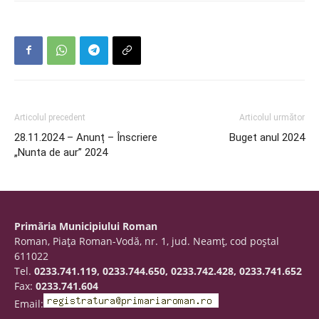
Articolul precedent
Articolul următor
28.11.2024 – Anunț – Înscriere
Buget anul 2024
„Nunta de aur” 2024
Primăria Municipiului Roman
Roman, Piaţa Roman-Vodă, nr. 1, jud. Neamţ, cod poştal
611022
Tel.
0233.741.119, 0233.744.650, 0233.742.428, 0233.741.652
Fax:
0233.741.604
Email: