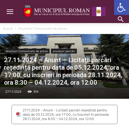
Deschide b
Acasă
Anunturi Comunicate de presa
Anunturi Comunicate de presa
anunțuri parcări
27.11.2024 – Anunt – Licitații parcări
reședință pentru data de 05.12.2024, ora
17:00, cu înscrieri în perioada 28.11.2024,
ora 8:30 – 04.12.2024, ora 12:00
27/11/2024
354
27.11.2024 - Anunt - Licitații parcări reședință pentru
data de 05.12.2024, ora 17:00, cu înscrieri în perioada
28.11.2024, ora 8:30 – 04.12.2024, ora 12:00