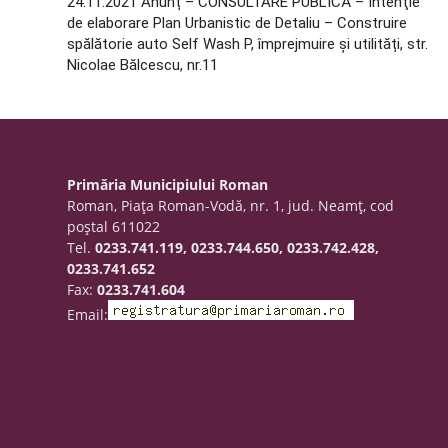
24.11.2021 Anunț – CONSULTARE PUBLICĂ – Intenţie
de elaborare Plan Urbanistic de Detaliu – Construire
spălătorie auto Self Wash P, împrejmuire și utilități, str.
Nicolae Bălcescu, nr.11
Primăria Municipiului Roman
Roman, Piaţa Roman-Vodă, nr. 1, jud. Neamţ, cod
poştal 611022
Tel.
0233.741.119, 0233.744.650, 0233.742.428,
0233.741.652
Fax:
0233.741.604
Email: