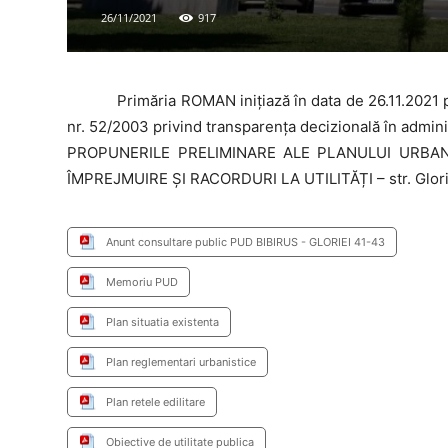
26/11/2021
917
Primăria
ROMAN inițiază în data de 26.11.2021 
nr. 52/2003 privind transparența decizională în adminis
PROPUNERILE PRELIMINARE ALE PLANULUI URBAN
ÎMPREJMUIRE ȘI RACORDURI LA UTILITĂȚI – str. Glorie
Anunt consultare public PUD BIBIRUS - GLORIEI 41-43
Memoriu PUD
Plan situatia existenta
Plan reglementari urbanistice
Plan retele edilitare
Obiective de utilitate publica