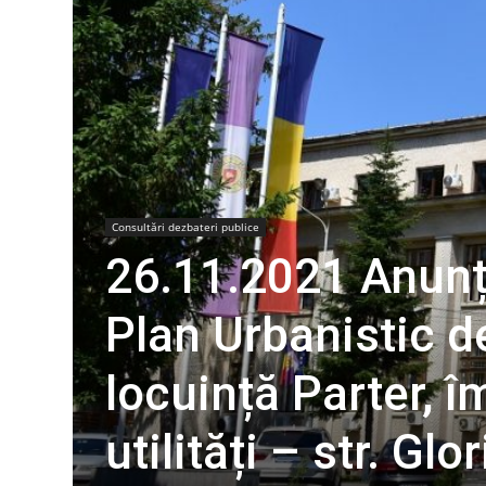
Consultări dezbateri publice
26.11.2021 Anun
Plan Urbanistic d
locuință Parter, î
utilități – str. Glo