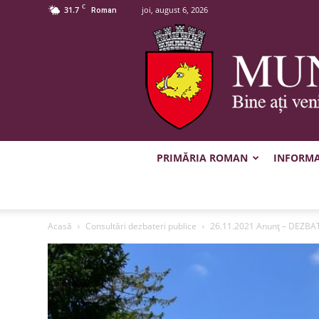
C
31.7
joi, august 6, 2026
Roman
PRIMĂRIA ROMAN
INFORMAȚ
Acasă
Consultări dezbateri publice
26.11.2021 Anunț – DEZBATE