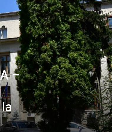
A –
 la