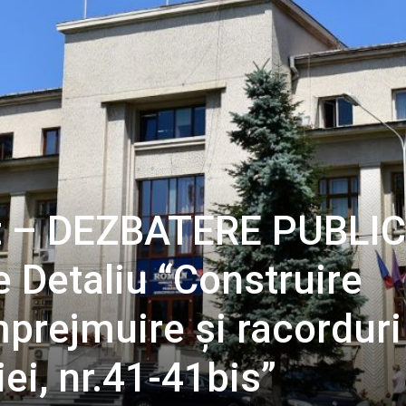
ț – DEZBATERE PUBLIC
e Detaliu “Construire
mprejmuire și racorduri
riei, nr.41-41bis”