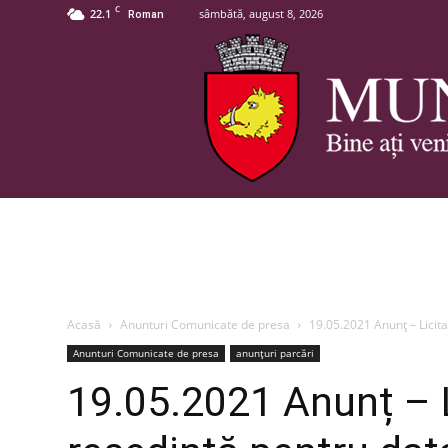
C
22.1
sâmbătă, august 8, 2026
Roman
Acasă
Anunturi Comunicate de presa
19.05.2021 Anunț – Licita
Anunturi Comunicate de presa
anunțuri parcări
19.05.2021 Anunț – Li