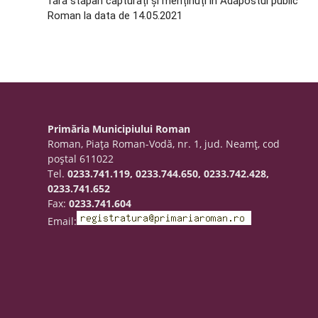
fără stăpân capturați și menținuți în Adăpostul public
Roman la data de 14.05.2021
Primăria Municipiului Roman
Roman, Piaţa Roman-Vodă, nr. 1, jud. Neamţ, cod
poştal 611022
Tel.
0233.741.119, 0233.744.650, 0233.742.428,
0233.741.652
Fax:
0233.741.604
Email: