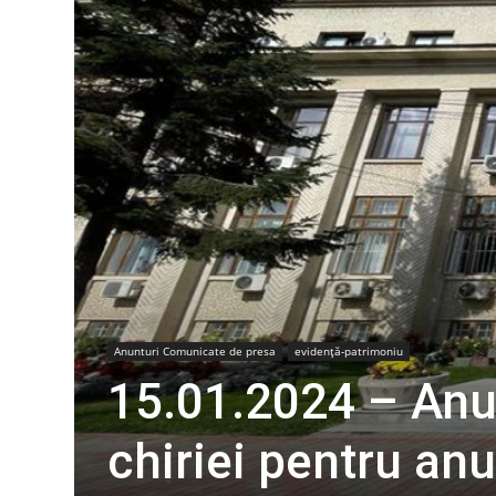
Anunturi Comunicate de presa
evidență-patrimoniu
15.01.2024 – Anun
chiriei pentru an