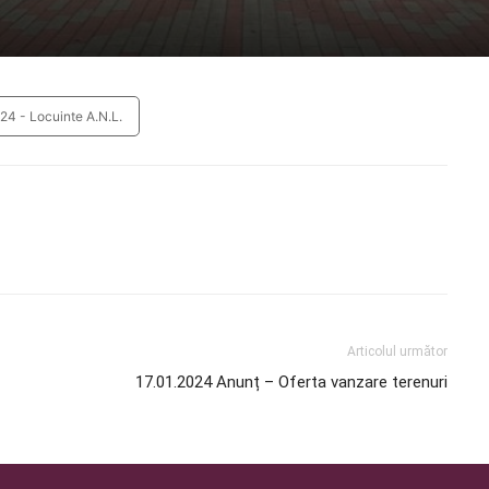
024 - Locuinte A.N.L.
Articolul următor
17.01.2024 Anunț – Oferta vanzare terenuri