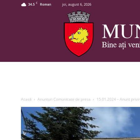
C
34.5
joi, august 6, 2026
Roman
Acasă
Anunturi Comunicate de presa
15.01.2024 – Anunt privin