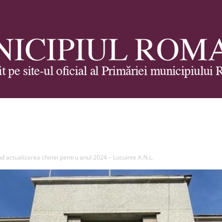
Municipiul
d actualizarea chiriei pentru anul 2024 – Locuinte A.N.L.
Roman