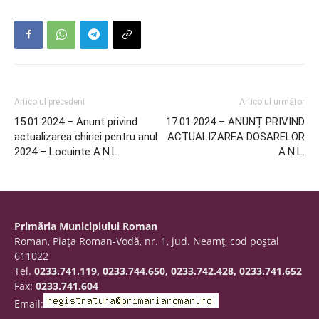
Articolul precedent
Articolul următor
15.01.2024 – Anunt privind
17.01.2024 – ANUNȚ PRIVIND
actualizarea chiriei pentru anul
ACTUALIZAREA DOSARELOR
2024 – Locuinte A.N.L.
A.N.L.
Primăria Municipiului Roman
Roman, Piaţa Roman-Vodă, nr. 1, jud. Neamţ, cod poştal
611022
Tel.
0233.741.119, 0233.744.650, 0233.742.428, 0233.741.652
Fax:
0233.741.604
Email: