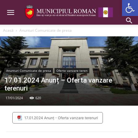
Deschide b
Acasă
Anunturi Comunicate de presa
Anunturi Comunicate de presa
Oferte vanzare teren
17.01.2024 Anunț – Oferta vanzare
terenuri
17/01/2024
620
17.01.2024 Anunț - Oferta vanzare terenuri