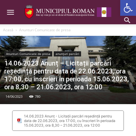
Deschide b
Acasă
Anunturi Comunicate de presa
Anunturi Comunicate de presa
anunțuri parcări
14.06.2023 Anunț – Licitații parcări
reședință pentru data de 22.06.2023, ora
17:00, cu înscrieri în perioada 15.06.2023,
ora 8,30 – 21.06.2023, ora 12:00
14/06/2023
780
14.06.2023 Anunț - Licitații parcări reședință pentru
data de 22.06.2023, ora 17:00, cu înscrieri în perioada
15.06.2023, ora 8,30 – 21.06.2023, ora 12:00