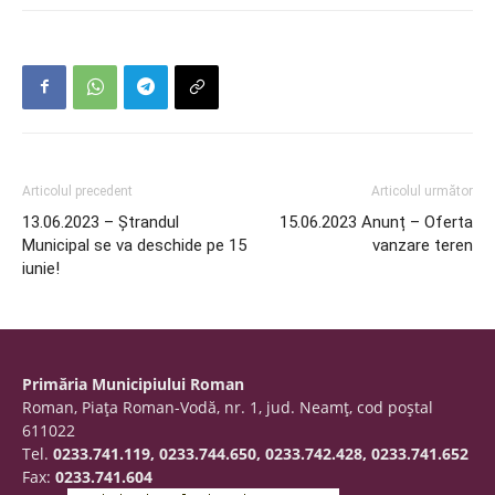
Articolul precedent
Articolul următor
13.06.2023 – Ștrandul
15.06.2023 Anunț – Oferta
Municipal se va deschide pe 15
vanzare teren
iunie!
Primăria Municipiului Roman
Roman, Piaţa Roman-Vodă, nr. 1, jud. Neamţ, cod poştal
611022
Tel.
0233.741.119, 0233.744.650, 0233.742.428, 0233.741.652
Fax:
0233.741.604