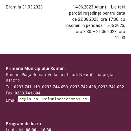
Bilanț la 31.03.2023
14.06.2023 Anunț – Licitații
parcări reședință pentru data
de 22.06.2023, ora 17:00, cu
înscrieri în perioada 15.06.2023,
ora 8,30 – 21.06.2023, ora
12:00
Primăria Municipiului Roman
Roman, Piaţa Roman-Vodă, nr. 1, jud. Neamţ, cod poştal
611022
Tel.
0233.741.119, 0233.744.650, 0233.742.428, 0233.741.652
Fax:
0233.741.604
Email:
Program de lucru
Luni – Joi:
08:00 – 16:30