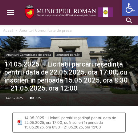
Deschide b
Acasă
Anunturi Comunicate de presa
Anunturi Comunicate de presa
anunțuri parcări
14.05.2025 – Licitații parcări reședință
pentru data de 22.05.2025, ora 17:00, cu
înscrieri în perioada 15.05.2025, ora 8:30
– 21.05.2025, ora 12:00
14/05/2025
325
14.05.2025 - Licitații parcări reședință pentru data de
22.05.2025, ora 17:00, cu înscrieri în perioada
15.05.2025, ora 8:30 – 21.05.2025, ora 12:00