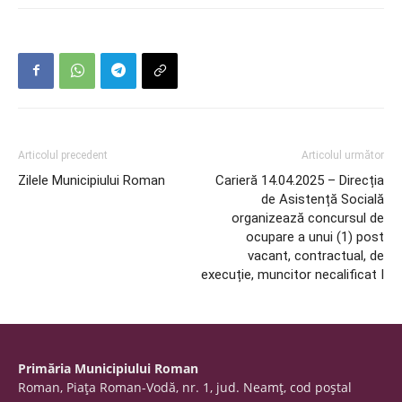
Articolul precedent
Articolul următor
Zilele Municipiului Roman
Carieră 14.04.2025 – Direcția
de Asistență Socială
organizează concursul de
ocupare a unui (1) post
vacant, contractual, de
execuție, muncitor necalificat I
Primăria Municipiului Roman
Roman, Piaţa Roman-Vodă, nr. 1, jud. Neamţ, cod poştal