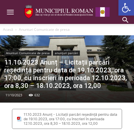
Deschide b
Acasă
Anunturi Comunicate de presa
Anunturi Comunicate de presa
anunțuri parcări
11.10.2023 Anunț – Licitații parcări
reședință pentru data de 19.10.2023, ora
17:00, cu înscrieri în perioada 12.10.2023,
ora 8,30 – 18.10.2023, ora 12,00
11/10/2023
632
11.10.2023 Anunț - Licitații parcări reședință pentru data
de 19.10.2023, ora 17:00, cu înscrieri în perioada
12.10.2023, ora 8,30 – 18.10.2023, ora 12,00