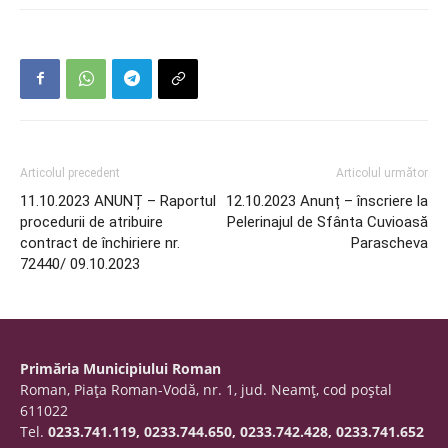
Articolul precedent
Articolul următor
11.10.2023 ANUNȚ – Raportul
12.10.2023 Anunț – înscriere la
procedurii de atribuire
Pelerinajul de Sfânta Cuvioasă
contract de închiriere nr.
Parascheva
72440/ 09.10.2023
Primăria Municipiului Roman
Roman, Piaţa Roman-Vodă, nr. 1, jud. Neamţ, cod poştal
611022
Tel.
0233.741.119, 0233.744.650, 0233.742.428, 0233.741.652