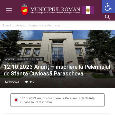
Deschide b
Acasă
Anunturi Comunicate de presa
Anunturi Comunicate de presa
12.10.2023 Anunț – înscriere la Pelerinajul
de Sfânta Cuvioasă Parascheva
12/10/2023
649
12.10.2023 Anunț - înscriere la Pelerinajul de Sfânta
Cuvioasă Parascheva