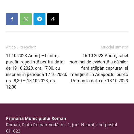
Articolul precedent
Articolul următor
11.10.2023 Anunț – Licitații
16.10.2023 Anunţ tabel
parcări reședință pentru data
nominal de evidență a câinilor
de 19.10.2023, ora 17:00, cu
fără stăpân capturați și
înscrieri în perioada 12.10.2023,
menținuți în Adăpostul public
ora 8,30 – 18.10.2023, ora
Roman la data de 13.10.2023
12,00
Primăria Municipiului Roman
Roman, Piaţa Roman-Vodă, nr. 1, jud. Neamţ, cod poştal
611022