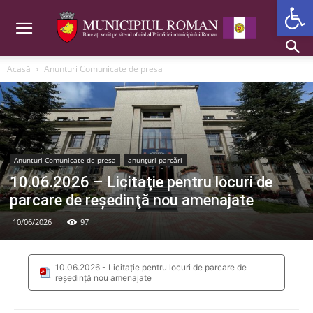
Deschide b
Acasă
Anunturi Comunicate de presa
Anunturi Comunicate de presa
anunțuri parcări
10.06.2026 – Licitaţie pentru locuri de
parcare de reşedinţă nou amenajate
10/06/2026
97
10.06.2026 - Licitaţie pentru locuri de parcare de
reşedinţă nou amenajate