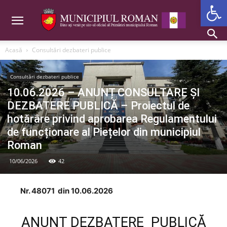
Deschide b
Acasă
Consultări dezbateri publice
Consultări dezbateri publice
10.06.2026 – ANUNȚ CONSULTARE ȘI
DEZBATERE PUBLICĂ – Proiectul de
hotărâre privind aprobarea Regulamentului
de funcționare al Piețelor din municipiul
Roman
10/06/2026
42
Nr. 48071 din 10.06.2026
ANUNȚ DEZBATERE PUBLICĂ