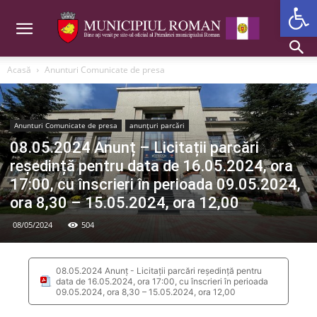
Deschide b
Acasă
Anunturi Comunicate de presa
Anunturi Comunicate de presa
anunțuri parcări
08.05.2024 Anunț – Licitații parcări
reședință pentru data de 16.05.2024, ora
17:00, cu înscrieri în perioada 09.05.2024,
ora 8,30 – 15.05.2024, ora 12,00
08/05/2024
504
08.05.2024 Anunț - Licitații parcări reședință pentru
data de 16.05.2024, ora 17:00, cu înscrieri în perioada
09.05.2024, ora 8,30 – 15.05.2024, ora 12,00