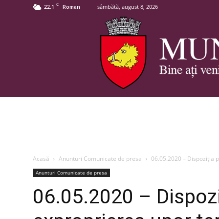
C
22.1
sâmbătă, august 8, 2026
Roman
Acasă
Anunturi Comunicate de presa
06.05.2020 – Dispoziția 
Anunturi Comunicate de presa
06.05.2020 – Dispozi