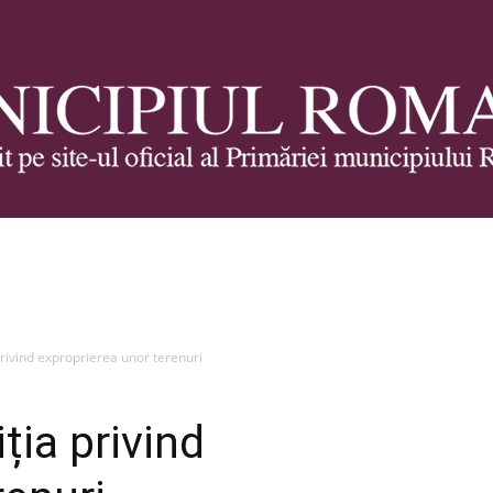
Municipiul
privind exproprierea unor terenuri
ția privind
Roman