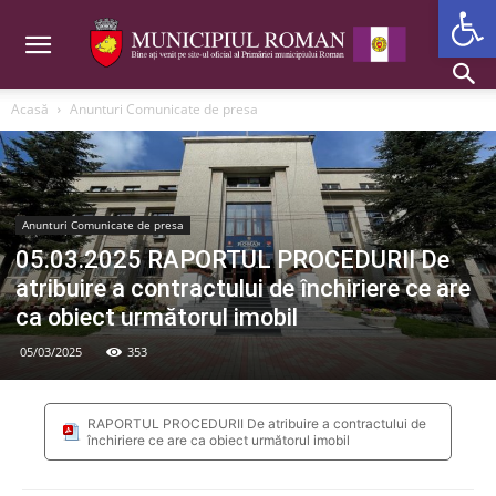
Deschide b
Acasă
Anunturi Comunicate de presa
Anunturi Comunicate de presa
05.03.2025 RAPORTUL PROCEDURII De
atribuire a contractului de închiriere ce are
ca obiect următorul imobil
05/03/2025
353
RAPORTUL PROCEDURII De atribuire a contractului de
închiriere ce are ca obiect următorul imobil