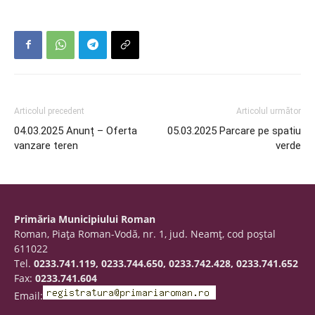
Articolul precedent
Articolul următor
04.03.2025 Anunț – Oferta
05.03.2025 Parcare pe spatiu
vanzare teren
verde
Primăria Municipiului Roman
Roman, Piaţa Roman-Vodă, nr. 1, jud. Neamţ, cod poştal
611022
Tel.
0233.741.119, 0233.744.650, 0233.742.428, 0233.741.652
Fax:
0233.741.604
Email: