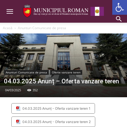
Deschide b
Acasă
Anunturi Comunicate de presa
Anunturi Comunicate de presa
Oferte vanzare teren
04.03.2025 Anunț – Oferta vanzare teren
04/03/2025
352
04.03.2025 Anunț - Oferta vanzare teren 1
04.03.2025 Anunț - Oferta vanzare teren 2