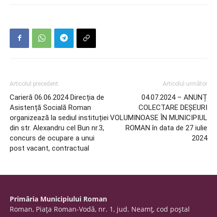
Articolul precedent
Articolul următor
Carieră 06.06.2024 Direcția de
04.07.2024 – ANUNȚ
Asistență Socială Roman
COLECTARE DEȘEURI
organizează la sediul instituției
VOLUMINOASE ÎN MUNICIPIUL
din str. Alexandru cel Bun nr.3,
ROMAN în data de 27 iulie
concurs de ocupare a unui
2024
post vacant, contractual
Primăria Municipiului Roman
Roman, Piaţa Roman-Vodă, nr. 1, jud. Neamţ, cod poştal