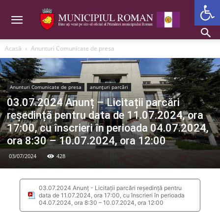
Deschide b
Acasă
Anunturi Comunicate de presa
Anunturi Comunicate de presa
anunțuri parcări
03.07.2024 Anunț – Licitații parcări
reședință pentru data de 11.07.2024, ora
17:00, cu înscrieri în perioada 04.07.2024,
ora 8:30 – 10.07.2024, ora 12:00
03/07/2024
428
03.07.2024 Anunț - Licitații parcări reședință pentru
data de 11.07.2024, ora 17:00, cu înscrieri în perioada
04.07.2024, ora 8:30 – 10.07.2024, ora 12:00