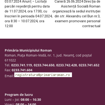
03.07.2024 Anunț – Licitații
Carieră 26.06.2024 Direcția de
parcări reședință pentru data
Asistență Socială Roman
de 11.07.2024, ora 17:00, cu
organizează la sediul instituției
înscrieri în perioada 04.07.2024,
din str. Alexandru cel Bun nr.3,
ora 8:30 – 10.07.2024, ora
examern promovare personal
12:00
contractual
Primăria Municipiului Roman
Roman, Piaţa Roman-Vodă, nr. 1, jud. Neamţ, cod poştal
611022
Tel.
0233.741.119, 0233.744.650, 0233.742.428, 0233.741.652
Fax:
0233.741.604
Email:
Program de lucru
Luni – Joi:
08:00 – 16:30
Vineri:
08:00 – 14:00