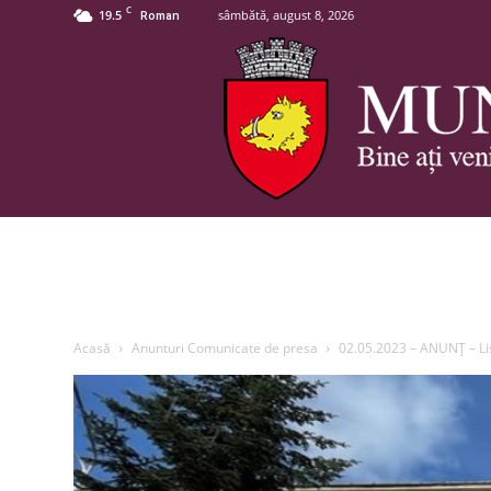
C
19.5
sâmbătă, august 8, 2026
Roman
Acasă
Anunturi Comunicate de presa
02.05.2023 – ANUNȚ – List