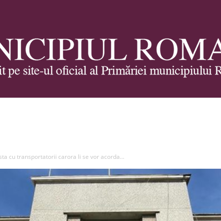
Municipiul
a cu transportatorii carora li se vor acorda...
Roman