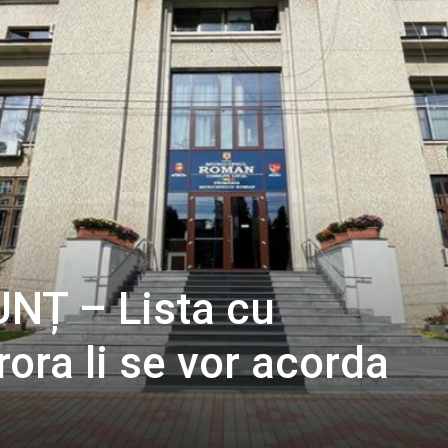
NȚ – Lista cu
rora li se vor acorda