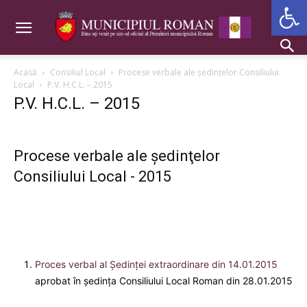
Deschide b
Acasă
Consiliul Local
Procese verbale ale şedinţelor Consiliului
Local
P.V. H.C.L. – 2015
P.V. H.C.L. – 2015
Procese verbale ale şedinţelor
Consiliului Local - 2015
Proces verbal al Şedinţei extraordinare din 14.01.2015
aprobat în ședința Consiliului Local Roman din 28.01.2015