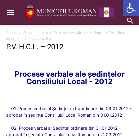
Deschide b
Acasă
Consiliul Local
Procese verbale ale şedinţelor Consiliului
Local
P.V. H.C.L. – 2012
P.V. H.C.L. – 2012
Procese verbale ale
şedinţelor
Consiliului Local - 2012
01. Proces verbal al
Şedinţei extraordinare din 09.01.2012 -
aprobat în şedinţa Consiliului Local Roman din 31.01.2012
02. Proces verbal al
Şedinţei ordinare din 31.01.2012 -
aprobat în şedinţa Consiliului Local Roman din 21.03.2012