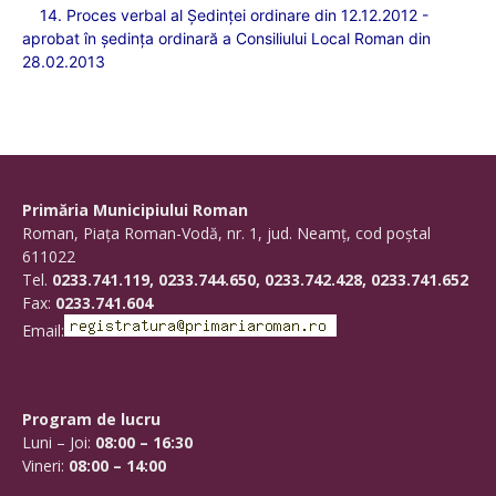
14. Proces verbal al
Ședinței ordinare din
12
.1
2
.2012 -
aprobat în şedinţa ordinară a Consiliului Local Roman din
28.02.2013
Primăria Municipiului Roman
Roman, Piaţa Roman-Vodă, nr. 1, jud. Neamţ, cod poştal
611022
Tel.
0233.741.119, 0233.744.650, 0233.742.428, 0233.741.652
Fax:
0233.741.604
Email:
Program de lucru
Luni – Joi:
08:00 – 16:30
Vineri:
08:00 – 14:00