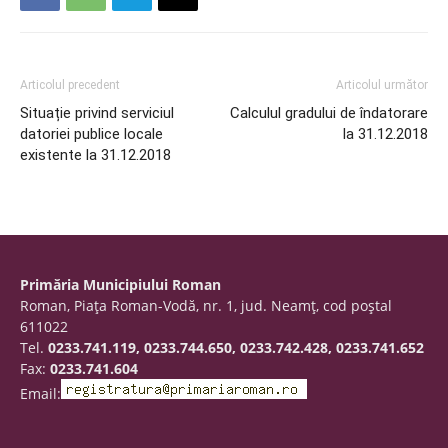
Articolul precedent
Articolul următor
Situație privind serviciul
Calculul gradului de îndatorare
datoriei publice locale
la 31.12.2018
existente la 31.12.2018
Primăria Municipiului Roman
Roman, Piaţa Roman-Vodă, nr. 1, jud. Neamţ, cod poştal
611022
Tel.
0233.741.119, 0233.744.650, 0233.742.428, 0233.741.652
Fax:
0233.741.604
Email: