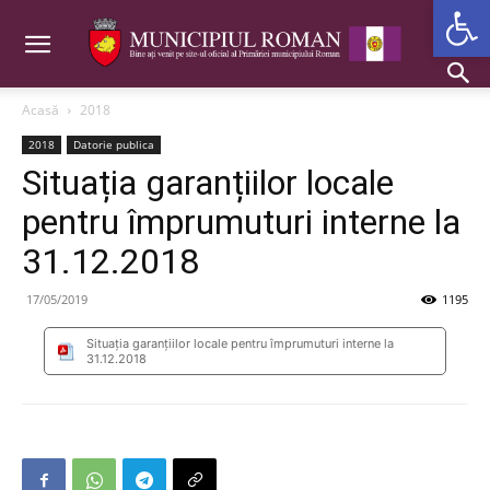
Deschide b
Acasă
2018
2018
Datorie publica
Situația garanțiilor locale
pentru împrumuturi interne la
31.12.2018
17/05/2019
1195
Situația garanțiilor locale pentru împrumuturi interne la
31.12.2018