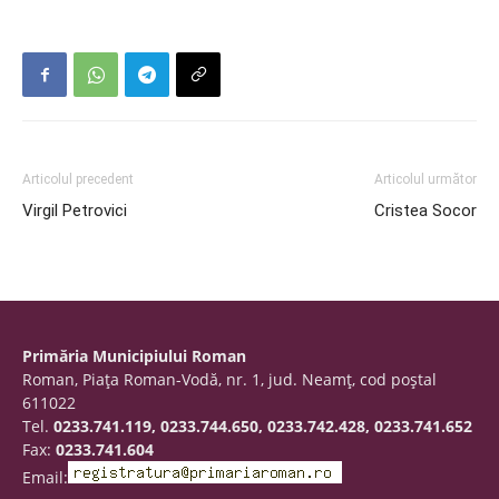
Articolul precedent
Articolul următor
Virgil Petrovici
Cristea Socor
Primăria Municipiului Roman
Roman, Piaţa Roman-Vodă, nr. 1, jud. Neamţ, cod poştal
611022
Tel.
0233.741.119, 0233.744.650, 0233.742.428, 0233.741.652
Fax:
0233.741.604
Email: