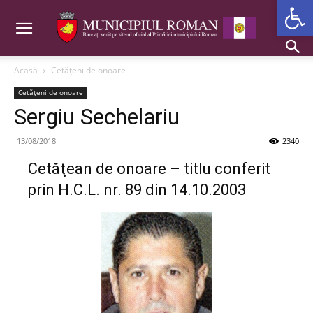
Deschide b
Acasă
Cetăţeni de onoare
Cetăţeni de onoare
Sergiu Sechelariu
13/08/2018
2340
Cetăţean de onoare – titlu conferit
prin H.C.L. nr. 89 din 14.10.2003