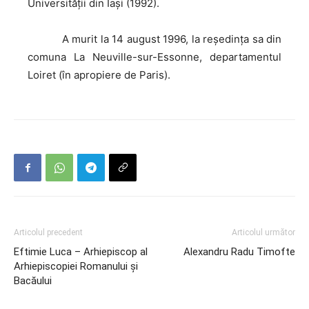
Universităţii din Iaşi (1992).
A
murit la 14 august 1996, la reşedinţa sa din
comuna La Neuville-sur-Essonne, departamentul
Loiret (în apropiere de Paris).
Articolul precedent
Articolul următor
Eftimie Luca – Arhiepiscop al
Alexandru Radu Timofte
Arhiepiscopiei Romanului şi
Bacăului