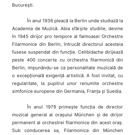
Bucureşti.
În
anul 1936 pleacă la Berlin unde studiază la
Academia de Muzică. Abia sfârşite studiile, devine
în 1945 dirijor pro tempore al faimoasei Orchestre
Filarmonice din Berlin, întrucât directorul acesteia
fusese suspendat din funcţie. Celibidache dirijează
peste 400 concerte cu orchestra filarmonică din
Berlin, impunându-se ca personalitate muzicală de
o excepţională exigenţă artistică. A fost invitat, cu
regularitate, la pupitrul unor renumite orchestre
simfonice europene din Germania, Franţa şi Suedia.
În
anul 1979 primeşte funcţia de director
muzical general al oraşului München şi de dirijor
permanent al orchestrei filarmonice din acest oraş.
Sub conducerea sa, Filarmonica din München