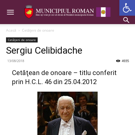
Deschide b
Acasă
Cetăţeni de onoare
Cetăţeni de onoare
Sergiu Celibidache
13/08/2018
4935
Cetăţean de onoare – titlu conferit
prin H.C.L. 46 din 25.04.2012