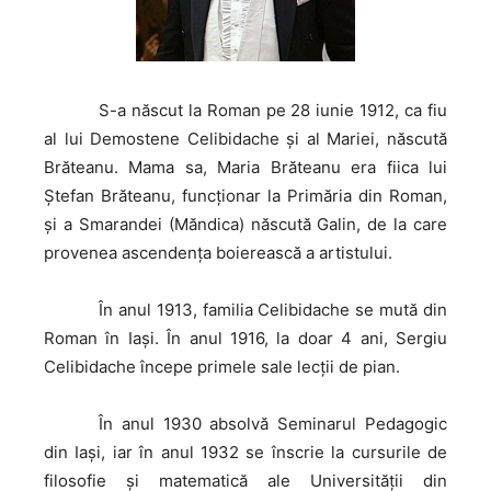
S-a
născut la Roman pe 28 iunie 1912, ca fiu
al lui Demostene Celibidache şi al Mariei, născută
Brăteanu. Mama sa, Maria Brăteanu era fiica lui
Ştefan Brăteanu, funcţionar la Primăria din Roman,
şi a Smarandei (Măndica) născută Galin, de la care
provenea ascendenţa boierească a artistului.
În
anul 1913, familia Celibidache se mută din
Roman în Iaşi. În anul 1916, la doar 4 ani, Sergiu
Celibidache începe primele sale lecţii de pian.
În
anul 1930 absolvă Seminarul Pedagogic
din Iaşi, iar în anul 1932 se înscrie la cursurile de
filosofie şi matematică ale Universităţii din