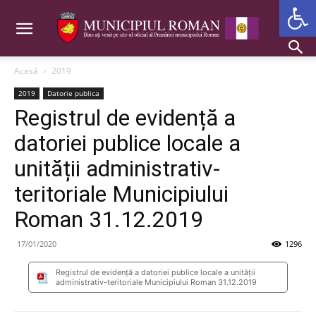
Deschide b
Acasă
2019
2019
Datorie publica
Registrul de evidență a
datoriei publice locale a
unității administrativ-
teritoriale Municipiului
Roman 31.12.2019
17/01/2020
1296
Registrul de evidență a datoriei publice locale a unității
administrativ-teritoriale Municipiului Roman 31.12.2019