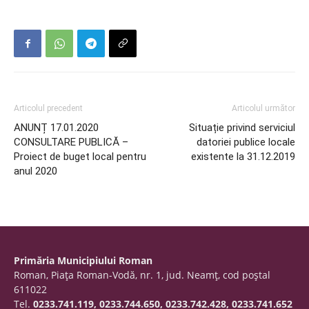
Articolul precedent
Articolul următor
ANUNȚ 17.01.2020
Situație privind serviciul
CONSULTARE PUBLICĂ –
datoriei publice locale
Proiect de buget local pentru
existente la 31.12.2019
anul 2020
Primăria Municipiului Roman
Roman, Piaţa Roman-Vodă, nr. 1, jud. Neamţ, cod poştal
611022
Tel.
0233.741.119, 0233.744.650, 0233.742.428, 0233.741.652