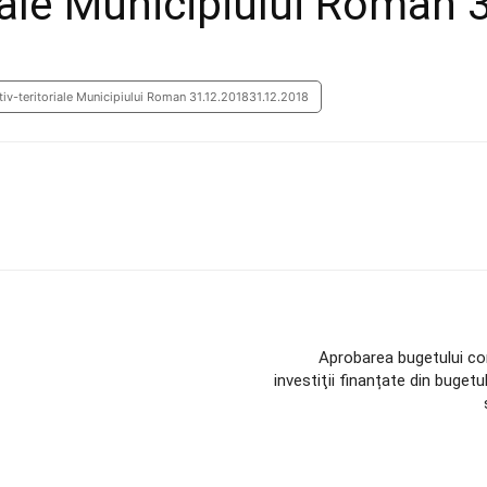
riale Municipiului Roman
rativ-teritoriale Municipiului Roman 31.12.201831.12.2018
Aprobarea bugetului con
investiţii finanțate din bugetul