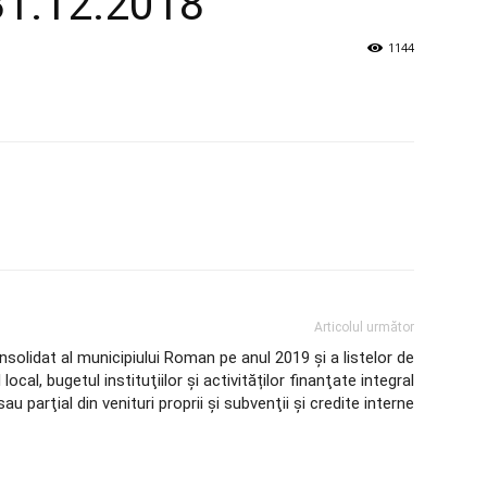
 31.12.2018
1144
Articolul următor
solidat al municipiului Roman pe anul 2019 şi a listelor de
 local, bugetul instituţiilor și activităților finanţate integral
sau parţial din venituri proprii şi subvenţii și credite interne