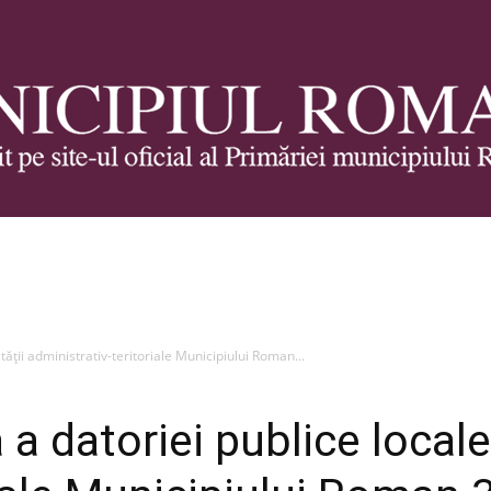
Municipiul
tății administrativ-teritoriale Municipiului Roman...
a datoriei publice locale 
Roman