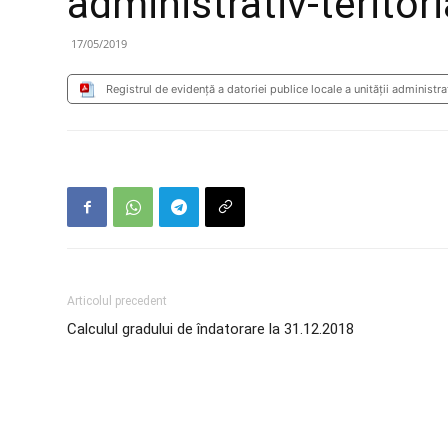
administrativ-terito
17/05/2019
Registrul de evidență a datoriei publice locale a unității administ
Articolul precedent
Calculul gradului de îndatorare la 31.12.2018