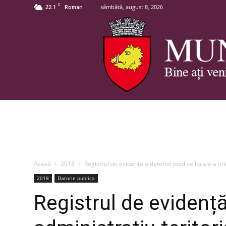
C
22.1
sâmbătă, august 8, 2026
Roman
Acasă
2018
Registrul de evidență a datoriei publice locale a uni
2018
Datorie publica
Registrul de evidență 