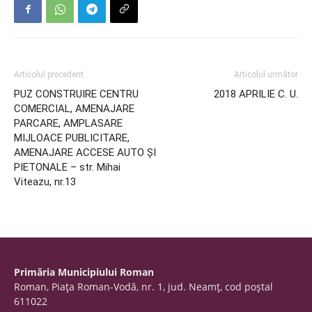
Articolul precedent
Articolul următor
PUZ CONSTRUIRE CENTRU
2018 APRILIE C. U.
COMERCIAL, AMENAJARE
PARCARE, AMPLASARE
MIJLOACE PUBLICITARE,
AMENAJARE ACCESE AUTO ȘI
PIETONALE – str. Mihai
Viteazu, nr.13
Primăria Municipiului Roman
Roman, Piaţa Roman-Vodă, nr. 1, jud. Neamţ, cod poştal
611022