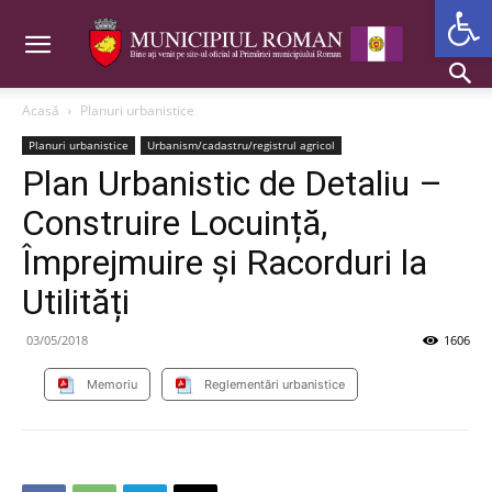
Deschide b
Acasă
Planuri urbanistice
Planuri urbanistice
Urbanism/cadastru/registrul agricol
Plan Urbanistic de Detaliu –
Construire Locuință,
Împrejmuire și Racorduri la
Utilități
03/05/2018
1606
Memoriu
Reglementări urbanistice