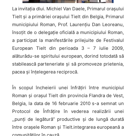
La invitaţia dlui. Michiel Van Daele, Primarul oraşului
Tielt şi a primăriei oraşului Tielt din Belgia, Primarul
municipiului Roman, Prof. Laurenţiu Dan Leoreanu,
însoţit de o delegaţie oficială a municipiului Roman,
a participat la manifestările prilejuite de Festivalul
European Tielt din perioada 3 – 7 iulie 2009,
alăturâdu-se spiritului european, dorind totodată să
stabilească parteneriate şi să promoveze prietenia,
pacea şi înţelegerea reciprocă.
În scopul încheierii unei înfrăţiri între municipiul
Roman şi oraşul Tielt din provincia Flandra de Vest,
Belgia, la data de 16 februarie 2010 s-a semnat un
Protocol de Înfrăţire în vederea realizării unei
,,punţi de legătură” productive şi de lungă durată
între oraşele Roman şi Tielt.integrarea europeană a
comunităţilor în cauză.