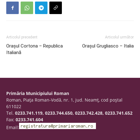
Articolul precedent
Articolul următor
Oraşul Cortona – Republica
Oraşul Grugliasco – Italia
Italiană
Primăria Municipiului Roman
Roman, Piaţa Roman-Vodă, nr. 1, jud. Neamţ, cod poştal
611022
Tel.
0233.741.119, 0233.744.650, 0233.742.428, 0233.741.652
Fax:
0233.741.604
Email: