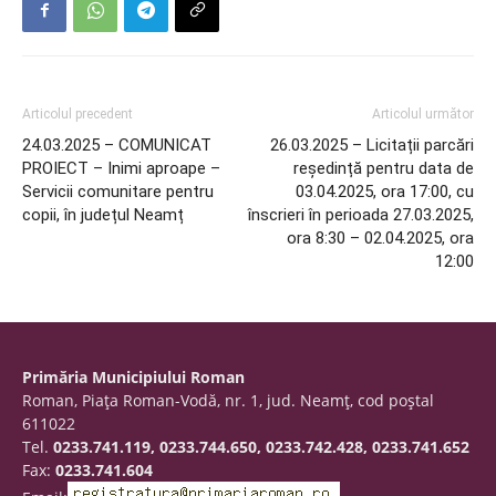
Articolul precedent
Articolul următor
24.03.2025 – COMUNICAT
26.03.2025 – Licitații parcări
PROIECT – Inimi aproape –
reședință pentru data de
Servicii comunitare pentru
03.04.2025, ora 17:00, cu
copii, în județul Neamț
înscrieri în perioada 27.03.2025,
ora 8:30 – 02.04.2025, ora
12:00
Primăria Municipiului Roman
Roman, Piaţa Roman-Vodă, nr. 1, jud. Neamţ, cod poştal
611022
Tel.
0233.741.119, 0233.744.650, 0233.742.428, 0233.741.652
Fax:
0233.741.604