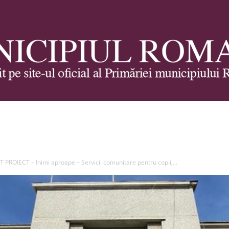
Municipiul
ROIECT – Inimi aproape – Servicii comunitare pentru copii,...
Roman