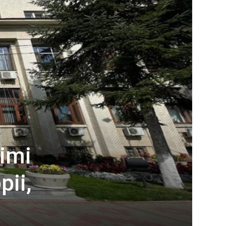
imi
pii,