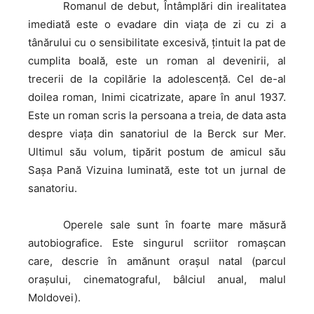
Romanul
de debut, Întâmplări din irealitatea
imediată este o evadare din viaţa de zi cu zi a
tânărului cu o sensibilitate excesivă, ţintuit la pat de
cumplita boală, este un roman al devenirii, al
trecerii de la copilărie la adolescenţă. Cel de-al
doilea roman, Inimi cicatrizate, apare în anul 1937.
Este un roman scris la persoana a treia, de data asta
despre viaţa din sanatoriul de la Berck sur Mer.
Ultimul său volum, tipărit postum de amicul său
Saşa Pană Vizuina luminată, este tot un jurnal de
sanatoriu.
Operele
sale sunt în foarte mare măsură
autobiografice. Este singurul scriitor romaşcan
care, descrie în amănunt oraşul natal (parcul
oraşului, cinematograful, bâlciul anual, malul
Moldovei).