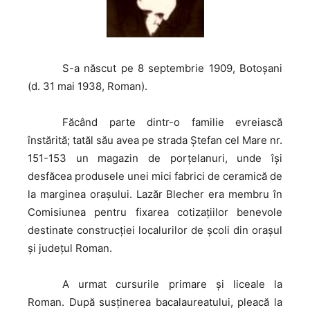
S-a
născut pe 8 septembrie 1909, Botoşani
(d. 31 mai 1938, Roman).
Făcând
parte dintr-o familie evreiască
înstărită; tatăl său avea pe strada Ştefan cel Mare nr.
151-153 un magazin de porţelanuri, unde îşi
desfăcea produsele unei mici fabrici de ceramică de
la marginea oraşului. Lazăr Blecher era membru în
Comisiunea pentru fixarea cotizaţiilor benevole
destinate construcţiei localurilor de şcoli din oraşul
şi judeţul Roman.
A
urmat cursurile primare şi liceale la
Roman. După susţinerea bacalaureatului, pleacă la