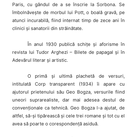
Paris, cu gândul de a se înscrie la Sorbona. Se
îmbolnăveşte de morbul lui Pott, o boală gravă, pe
atunci incurabilă, fiind internat timp de zece ani în
clinici şi sanatorii din străinătate.
În
anul 1930 publică schiţe şi aforisme în
revista lui Tudor Arghezi – Bilete de papagal şi în
Adevărul literar şi artistic.
O
primă şi ultimă plachetă de versuri,
intitulată Corp transparent (1934) îi apare cu
ajutorul prietenului său Geo Bogza, versurile fiind
uneori suprarealiste, dar mai adesea destul de
convenţionale ca tehnică. Geo Bogza l-a ajutat, de
altfel, să-şi tipărească şi cele trei romane şi tot cu el
avea să poarte o corespondenţă asiduă.