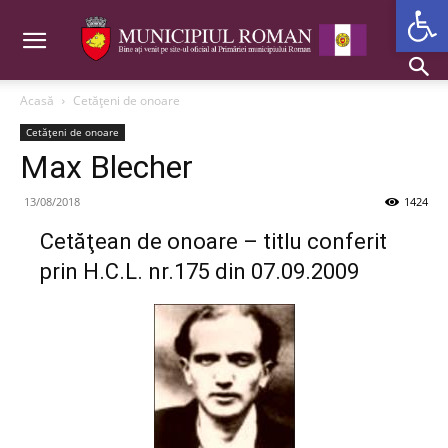
Deschide b
Acasă
Cetăţeni de onoare
Cetăţeni de onoare
Max Blecher
13/08/2018
1424
Cetăţean de onoare – titlu conferit
prin H.C.L. nr.175 din 07.09.2009