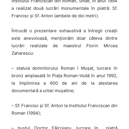
Institutul Franciscan din Roman, unde, în anul 1994
a realizat două lucrări monumentale în piatră: Sf.
Francisc şi Sf. Anton (ambele de doi metri).
Întrucât o prezentare exhaustivă a întregii creații
este anevoioasă, menționăm doar câteva dintre
lucrări realizate de maestrul Florin Mircea
Zaharescu:
– statuia domnitorului Roman I Mușat, lucrare în
bronz amplasată în Piața Roman-Vodă în anul 1992,
la împlinirea a 600 de ani de la atestarea
documentară a urbei mușatine;
– Sf. Francisc și Sf. Anton la Institutul Franciscan din
Roman (1994);
– bustul Doctor Fălcoianu, lucrare în piatră