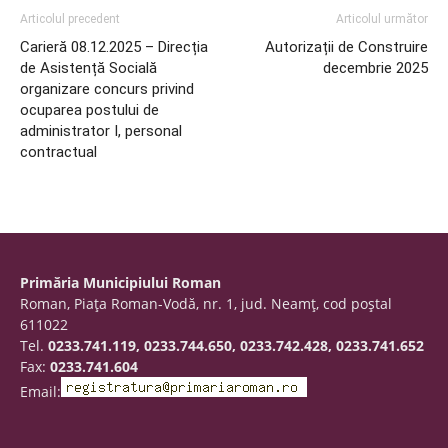
Articolul precedent
Articolul următor
Carieră 08.12.2025 – Direcția
Autorizații de Construire
de Asistență Socială
decembrie 2025
organizare concurs privind
ocuparea postului de
administrator I, personal
contractual
Primăria Municipiului Roman
Roman, Piaţa Roman-Vodă, nr. 1, jud. Neamţ, cod poştal
611022
Tel.
0233.741.119, 0233.744.650, 0233.742.428, 0233.741.652
Fax:
0233.741.604
Email: