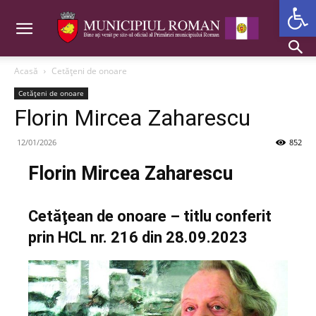
Deschide b
Acasă
Cetăţeni de onoare
Cetăţeni de onoare
Florin Mircea Zaharescu
12/01/2026
852
Florin Mircea Zaharescu
Cetăţean de onoare – titlu conferit
prin HCL nr. 216 din 28.09.2023