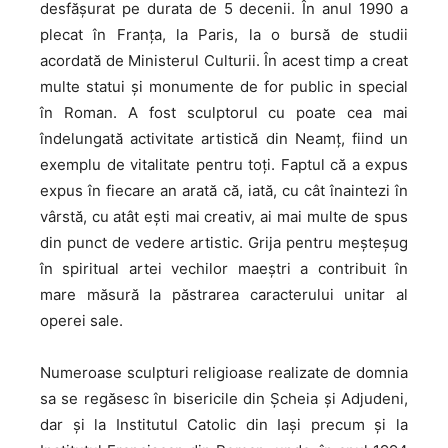
desfășurat pe durata de 5 decenii. În anul 1990 a
plecat în Franța, la Paris, la o bursă de studii
acordată de Ministerul Culturii. În acest timp a creat
multe statui și monumente de for public in special
în Roman. A fost sculptorul cu poate cea mai
îndelungată activitate artistică din Neamț, fiind un
exemplu de vitalitate pentru toți. Faptul că a expus
expus în fiecare an arată că, iată, cu cât înaintezi în
vârstă, cu atât ești mai creativ, ai mai multe de spus
din punct de vedere artistic. Grija pentru meşteşug
în spiritual artei vechilor maeştri a contribuit în
mare măsură la păstrarea caracterului unitar al
operei sale.
Numeroase sculpturi religioase realizate de domnia
sa se regăsesc în bisericile din Şcheia și Adjudeni,
dar și la Institutul Catolic din Iaşi precum și la