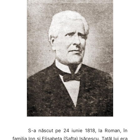
S-a
născut pe 24 iunie 1818, la Roman, în
familia Ion și Elisabeta (Safta) Isăcescu. Tatăl lui era