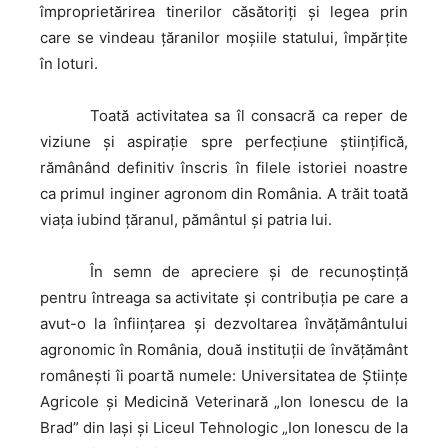
împroprietărirea tinerilor căsătoriţi şi legea prin
care se vindeau ţăranilor moşiile statului, împărţite
în loturi.
Toată
activitatea sa îl consacră ca reper de
viziune și aspirație spre perfecțiune științifică,
rămânând definitiv înscris în filele istoriei noastre
ca primul inginer agronom din România. A trăit toată
viața iubind ţăranul, pământul şi patria lui.
În
semn de apreciere și de recunoștință
pentru întreaga sa activitate și contribuția pe care a
avut-o la înființarea și dezvoltarea învățământului
agronomic în România, două instituții de învățământ
românești îi poartă numele: Universitatea de Științe
Agricole și Medicină Veterinară „Ion Ionescu de la
Brad” din Iași și Liceul Tehnologic „Ion Ionescu de la