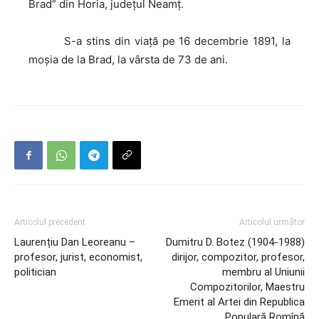
Brad” din Horia, județul Neamț.
S-a
stins din viaţă pe 16 decembrie 1891, la
moşia de la Brad, la vârsta de 73 de ani.
Articolul precedent
Articolul următor
Laurențiu Dan Leoreanu –
Dumitru D. Botez (1904-1988)
profesor, jurist, economist,
dirijor, compozitor, profesor,
politician
membru al Uniunii
Compozitorilor, Maestru
Emerit al Artei din Republica
Populară Romînă