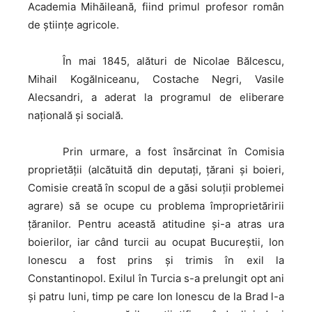
Academia Mihăileană, fiind primul profesor român
de științe agricole.
În
mai 1845, alături de Nicolae Bălcescu,
Mihail Kogălniceanu, Costache Negri, Vasile
Alecsandri, a aderat la programul de eliberare
națională și socială.
Prin
urmare, a fost însărcinat în Comisia
proprietății (alcătuită din deputați, țărani și boieri,
Comisie creată în scopul de a găsi soluții problemei
agrare) să se ocupe cu problema împroprietăririi
ţăranilor. Pentru această atitudine şi-a atras ura
boierilor, iar când turcii au ocupat Bucureştii, Ion
Ionescu a fost prins şi trimis în exil la
Constantinopol. Exilul în Turcia s-a prelungit opt ani
și patru luni, timp pe care Ion Ionescu de la Brad l-a