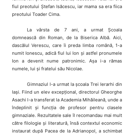
fiul preotului Ștefan Isăcescu, iar mama sa era fiica
preotului Toader Cima.
La
vârsta de 7 ani, a urmat Școala
domnească din Roman, de la Biserica Albă. Aici,
dascălul Verescu, care îi preda limba română, 1-a
numit Ionescu, adică fiul lui Ion şi astfel pronumele
Ion a devenit nume patronimic. Aşa i-a rămas
numele, lui şi fratelui său Nicolae.
Gimnaziul
l-a urmat la şcoala Trei Ierarhi din
Iaşi. Fiind un elev excepţional, directorul Gheorghe
Asachi l-a transferat la Academia Mihăileană, unde a
îndeplinit şi funcţia de profesor pentru clasele
gimnaziale. Rezultatele sale îl recomandau mai mult
către filologie şi literatură, însă contextul economic
instaurat după Pacea de la Adrianopol, a schimbat