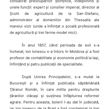
consacrat preocupărilor științifice, îndeplinind și
unele funcții: expert și consilier imperial, director al
Școlii de agricultură de la San-Stefano,
administrator al domeniilor din Thessalía ale
marelui vizir (unde a înființat o școală profesională
de agricultură și trei ferme model mici).
În
anul 1857, când perioada de exil s-a
încheiat, Ion Ionescu s-a întors în Moldova şi a fost
profesor de contabilitate şi economie politică la Iaşi,
înfiinţând și patru publicaţii de specialitate.
După
Unirea Principatelor, s-a mutat la
Bucureşti şi a înfiinţat publicaţia săptămânală
Ţăranul Român, în care milita pentru drepturile
ţăranilor clăcaşi şi susţinea înfăptuirea reformei
agrare. Pentru aceasta, boierii l-au dat în judecată,
iar Ion Ionescu de la Brad a fost condamnat la trei