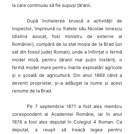
la care continuau să fie supuşi ţăranii.
După
încheierea bruscă a activităţii de
inspector, împreună cu fratele său Nicolae Ionescu
(distins avocat, fost ministru de externe al
României), cumpără de la stat moşia de la Brad (un
sat din fostul județ Roman), unde a înfiinţat o fermă
model mică, pentru ţăranii mai puţin înstăriţi, o
fermă model mare pentru marile exploatări agricole
şi o şcoală de agricultură. Din anul 1869 când a
devenit proprietar, şi-a adăugat la nume şi acest
renume de la Brad.
Pe
7 septembrie 1871 a fost ales membru
corespondent al Academiei Române, iar în anul
1876 a fost ales deputat în Colegiul 4 Roman. Ca
deputat, a reuşit să treacă legea pentru