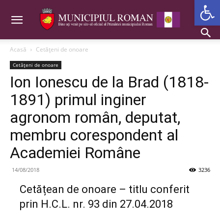
Deschide b
Acasă
Cetăţeni de onoare
Cetăţeni de onoare
Ion Ionescu de la Brad (1818-
1891) primul inginer
agronom român, deputat,
membru corespondent al
Academiei Române
14/08/2018
3236
Cetățean de onoare – titlu conferit
prin H.C.L. nr. 93 din 27.04.2018