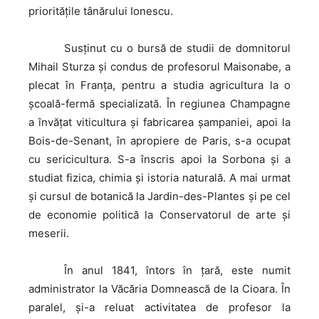
priorităţile tânărului Ionescu.
Susţinut
cu o bursă de studii de domnitorul
Mihail Sturza şi condus de profesorul Maisonabe, a
plecat în Franţa, pentru a studia agricultura la o
şcoală-fermă specializată. În regiunea Champagne
a învăţat viticultura şi fabricarea şampaniei, apoi la
Bois-de-Senant, în apropiere de Paris, s-a ocupat
cu sericicultura. S-a înscris apoi la Sorbona şi a
studiat fizica, chimia şi istoria naturală. A mai urmat
şi cursul de botanică la Jardin-des-Plantes şi pe cel
de economie politică la Conservatorul de arte şi
meserii.
În
anul 1841, întors în țară, este numit
administrator la Văcăria Domnească de la Cioara. În
paralel, şi-a reluat activitatea de profesor la