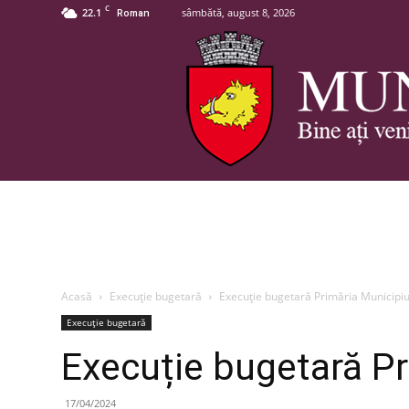
C
22.1
sâmbătă, august 8, 2026
Roman
Acasă
Execuție bugetară
Execuție bugetară Primăria Municipi
Execuție bugetară
Execuție bugetară P
17/04/2024