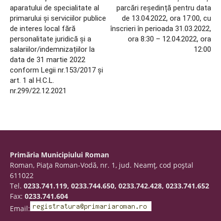
aparatului de specialitate al
parcări reședință pentru data
primarului şi serviciilor publice
de 13.04.2022, ora 17:00, cu
de interes local fără
înscrieri în perioada 31.03.2022,
personalitate juridică şi a
ora 8:30 – 12.04.2022, ora
salariilor/indemnizațiilor la
12:00
data de 31 martie 2022
conform Legii nr.153/2017 și
art. 1 al H.C.L.
nr.299/22.12.2021
Primăria Municipiului Roman
Roman, Piaţa Roman-Vodă, nr. 1, jud. Neamţ, cod poştal
611022
Tel.
0233.741.119, 0233.744.650, 0233.742.428, 0233.741.652
Fax:
0233.741.604
Email: