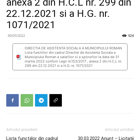
anexa 2 din H.C.L nr. 299 din
22.12.2021 si a H.G. nr.
1071/2021
30/03/2022
924
DIRECTIA DE ASISTENTA SOCIALA A MUNICIPIULUI ROMAN
Lista functiilor din cadrul Directiei de Asistenta Sociala a
Municipiului Roman a salariilor si a sporurilor la data de 31
martie 2022 confom Legii nr.153/2017 , anexa 2 din H.C.L nr.
299 din 22.12.2021 si a H.G. nr. 1071/2021
Articolul precedent
Articolul următor
Lista funcţiilor din cadrul
30.03.2022 Anunț – Licitații