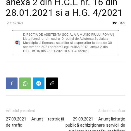
anexa 2 din H.C.L nr. 16 din
28.01.2021 si a H.G. 4/2021
29/09/2021
1020
DIRECTIA DE ASISTENTA SOCIALA A MUNICIPIULUI ROMAN
Lista functiilor din cadrul Directiei de Asistenta Sociala a
Municipiului Roman a salariilor si a sporurilor la data de 30
septembrie 2021 confom Legii nr.153/2017 , anexa 2 din
H.C.L nr. 16 din 28.01.2021 si a H.G. 4/2021
Articolul precedent
Articolul următor
27.09.2021 – Anunt – restricții
29.09.2021 – Anunț licitație
de trafic
publică achiziționare servicii de