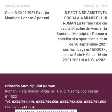
Articolul precedent
Articolul următor
Carieră 30.08.2021 Direcţia
DIRECTIA DE ASISTENTA
Municipal Locato 3 posturi
SOCIALA A MUNICIPIULUI
ROMAN Lista functiilor din
cadrul Directiei de Asistenta
Sociala a Municipiului Roman a
salariilor si a sporurilor la data
de 30 septembrie 2021
confom Legii nr.153/2017 ,
anexa 2 din H.C.L nr. 16 din
28.01.2021 si a H.G. 4/2021
Primăria Municipiului Roman
Roman, Piaţa Roman-Vodă, nr. 1, jud. Neamţ, cod poştal
611022
Tel.
0233.741.119, 0233.744.650, 0233.742.428, 0233.741.652
Fax:
0233.741.604