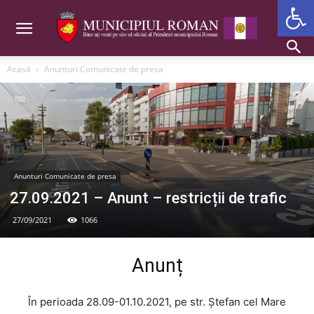
Deschide b
Acasă
Anunturi Comunicate de presa
Anunturi Comunicate de presa
27.09.2021 – Anunt – restricții de trafic
27/09/2021
1066
Anunț
În perioada 28.09-01.10.2021, pe str. Ștefan cel Mare