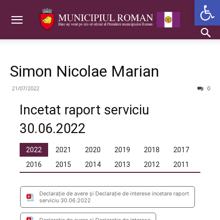
Deschide b
Simon Nicolae Marian
21/07/2022
0
Incetat raport serviciu
30.06.2022
2022
2021
2020
2019
2018
2017
2016
2015
2014
2013
2012
2011
Declarație de avere și Declarație de interese incetare raport
serviciu 30.06.2022