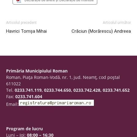
Declarație de avere și Declarație de interese
Articolul precedent
Articolul următor
Havrici Tomșa Mihai
Crăciun (Morărescu) Andreea
Primăria Municipiului Roman
Roman, Piaţa Roman-Vodă, nr. 1, jud. Neamţ, cod poştal
611022
Tel.
0233.741.119, 0233.744.650, 0233.742.428, 0233.741.652
Fax:
0233.741.604
Email:
Program de lucru
Luni – Joi:
08:00 – 16:30